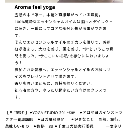
Aroma feel yoga
五感の中で唯一、本能と直接繋がっている嗅覚。
100%純粋なエッセンシャルオイルは脳へとダイレクト
に届き、一瞬にしてコアな部分と繋がる事ができま
す。
そんなエッセンシャルオイルのチカラを借りて、感覚
研ぎ澄まし、大地を感じ、風を感じ、“今”というこの瞬
間を愛しみ、“今ここにいる私”を存分に味わいましょ
う！
参加された皆様へ、エッセンシャルオイルのお試しサ
イズをプレゼントさせて頂きます。
香りを思い出ともに、お持ち帰りください。
初心者の方や、ゆったり動きたい方向けのクラスで
す。
【自己紹介】⚫︎YOGA STUDIO 301 代表 ⚫︎アロマヨガインストラ
クター養成講師 ⚫︎ヨガ講師歴6年 ⚫︎好きなこと 自然、旅行、
美味しいもの ⚫︎数秘 33 ⚫︎千葉ヨガ祭実行委員 一度きり