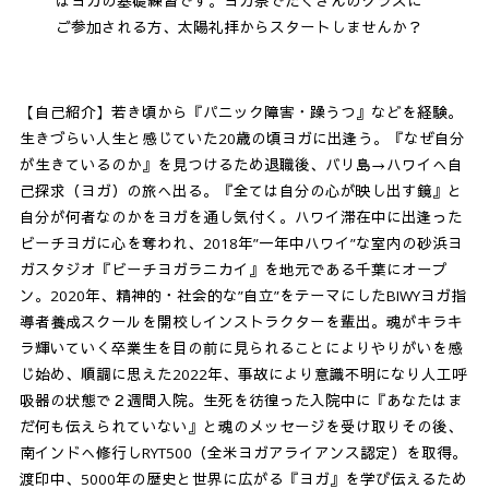
はヨガの基礎練習です。ヨガ祭でたくさんのクラスに
ご参加される方、太陽礼拝からスタートしませんか？
【自己紹介】若き頃から『パニック障害・躁うつ』などを経験。
生きづらい人生と感じていた20歳の頃ヨガに出逢う。『なぜ自分
が生きているのか』を見つけるため退職後、バリ島→ハワイへ自
己探求（ヨガ）の旅へ出る。『全ては自分の心が映し出す鏡』と
自分が何者なのかをヨガを通し気付く。ハワイ滞在中に出逢った
ビーチヨガに心を奪われ、2018年”一年中ハワイ”な室内の砂浜ヨ
ガスタジオ『ビーチヨガラニカイ』を地元である千葉にオープ
ン。2020年、精神的・社会的な”自立”をテーマにしたBIWYヨガ指
導者養成スクールを開校しインストラクターを輩出。魂がキラキ
ラ輝いていく卒業生を目の前に見られることによりやりがいを感
じ始め、順調に思えた2022年、事故により意識不明になり人工呼
吸器の状態で２週間入院。生死を彷徨った入院中に『あなたはま
だ何も伝えられていない』と魂のメッセージを受け取りその後、
南インドへ修行しRYT500（全米ヨガアライアンス認定）を取得。
渡印中、5000年の歴史と世界に広がる『ヨガ』を学び伝えるため