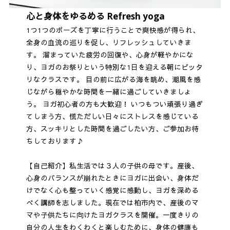
心と身体をゆるめる Refresh yoga
1つ1つのポーズを丁寧に行うことで爽快感が得られ、
全身の血流の巡りを促し、リフレッシュしていきま
す。 溜まっていた疲労の回復や、心身が軽やかにな
り、ヨガのお祭りという特別な1日を迎える朝にピッタ
リなクラスです。 目の前に広がる海を眺め、潮風を感
じながら穏やかな時間を一緒に過ごしていきましょ
う。 ヨガ初心者の方も大歓迎！ いつもつい頑張り過ぎ
てしまう方、慌ただしい日々にストレスを感じている
方、スッキリとした時間を過ごしたい方、ご参加お待
ちしております♪
【自己紹介】私生活では３人の子供の母です。産後、
心身のバランスが崩れたときにヨガに出会い、身体だ
けでなく心も整っていく感覚に感動し、ヨガを深める
べく講師を志しました。現在では柏市内で、産後のマ
マや子供たちに向けたヨガクラスを開催。一度きりの
自分の人生をわくわくと楽しむために、身体の健康も