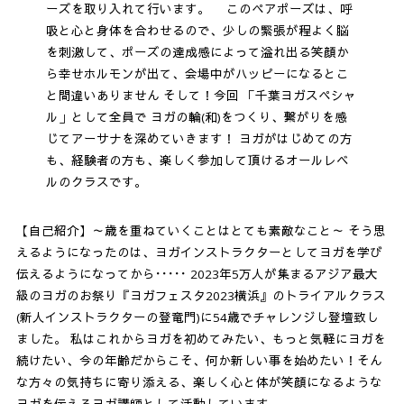
ーズを取り入れて行います。 このペアポーズは、呼
吸と心と身体を合わせるので、少しの緊張が程よく脳
を刺激して、ポーズの達成感によって溢れ出る笑顔か
ら幸せホルモンが出て、会場中がハッピーになるとこ
と間違いありません そして！今回 「千葉ヨガスペシャ
ル」として全員で ヨガの輪(和)をつくり、繋がりを感
じてアーサナを深めていきます！ ヨガがはじめての方
も、経験者の方も、楽しく参加して頂けるオールレベ
ルのクラスです。
【自己紹介】～歳を重ねていくことはとても素敵なこと～ そう思
えるようになったのは、ヨガインストラクターとしてヨガを学び
伝えるようになってから･････ 2023年5万人が集まるアジア最大
級のヨガのお祭り『ヨガフェスタ2023横浜』のトライアルクラス
(新人インストラクターの登竜門)に54歳でチャレンジし登壇致し
ました。 私はこれからヨガを初めてみたい、もっと気軽にヨガを
続けたい、今の年齢だからこそ、何か新しい事を始めたい！そん
な方々の気持ちに寄り添える、楽しく心と体が笑顔になるような
ヨガを伝えるヨガ講師として活動しています。