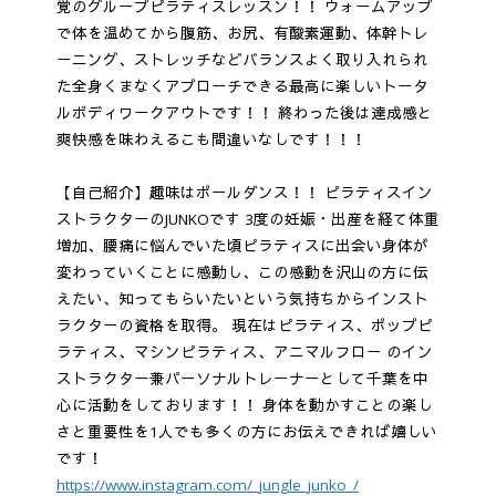
覚のグループピラティスレッスン！！ ウォームアップ
で体を温めてから腹筋、お尻、有酸素運動、体幹トレ
ーニング、ストレッチなどバランスよく取り入れられ
た全身くまなくアプローチできる最高に楽しいトータ
ルボディワークアウトです！！ 終わった後は達成感と
爽快感を味わえるこも間違いなしです！！！
【自己紹介】趣味はポールダンス！！ ピラティスイン
ストラクターのJUNKOです 3度の妊娠・出産を経て体重
増加、腰痛に悩んでいた頃ピラティスに出会い身体が
変わっていくことに感動し、この感動を沢山の方に伝
えたい、知ってもらいたいという気持ちからインスト
ラクターの資格を取得。 現在はピラティス、ポップピ
ラティス、マシンピラティス、アニマルフロー のイン
ストラクター兼パーソナルトレーナーとして千葉を中
心に活動をしております！！ 身体を動かすことの楽し
さと重要性を1人でも多くの方にお伝えできれば嬉しい
です！
https://www.instagram.com/_jungle_junko_/