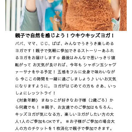
親子で自然を感じよう！ウキウキッズヨガ！
パパ、ママ、じじ、ばば、みんなでうきうき楽しめる
ヨガです！親子で気軽に参加できるストーリーあふれ
るヨガをお届けします☺ 最後はみんなで思いっきり寝
転がって お天気が良ければ、今年も シャボン玉シャヴ
ァーサナをやる予定！ 五感をフルに全身で味わいなが
ら 今ここの時間を一緒に過ごしましょう♪ いいお天気
になりますように。 ヨガがはじめての方も さあ、いっ
しょにレッツトライ！
《対象年齢》 まねっこが好きなお子様（2歳ごろ）か
ら何歳でも！ ※親子、お友達でのご参加はもちろん、
キッズヨガが気になる方、楽しいヨガがしたい方の大
人1人のご参加もOKです。 ※お子様がご参加の場合大
人の方のチケットを１枚消化で親子で参加できます。