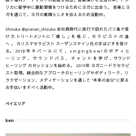
組や海外アーティストの前座を担当。音楽漬けな生活の中、アメ
リカに留学中に運動習慣をつけるためにヨガに出会う。 音楽とヨ
ガを通じて、ヨガの素晴らしさを伝えるため活動中。
Shizuka @pranari_shizuka 会社員時代に旅行で訪れたバリ島で受
け た トリートメントに「 癒 し 」を 感 じ 、セ ラ ピ ス ト の 道
へ 。 カリスマセラピスト スーザンステイン氏の手ほどきを受け
る。 2018 年 ネ パ ー ル に て 、 s in g in g b o w l の ボ デ ィ ヒ
ー リ ン グ 、 サ ウ ン ド バ ス 、 チ ャ ン ト を 学 び 、サウンド
ヒーリング のセッションを始める。 2019年 ヨガニードラセラピ
スト取得。統合的なアプローチのヒーリングやボディワーク、リ
ラクゼーション、メディテーションを通して ”本来の自分”に戻る
お手伝いをすべく活動中。
ベイエリア
ken