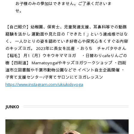
お子様のみの参加はできません。ご了承くださいま
せ。
【自己紹介】幼稚園、保育士、児童発達支援、耳鼻科等での勤務
経験を活かし 運動面や見た目の「できた！」という達成感ではな
く、 一人ひとりの姿を認めていき好奇心や探究心をくすぐる内容
のキッズヨガ。 2023年に長女を出産 ・おうち チャバタやさん
【稲毛】 月1（月）ウキウキママヨガ ・日替わりcafeりんごの
樹【四街道】 Mamatoyoga!やキッズヨガワークショップ ・四街
道市立図書館や千葉市動物公園などで イベント自主企画開催 ・
子育て支援センター/子育てサロンにてヨガレッスン
https://www.instagram.com/ukiukidsyoga
JUNKO