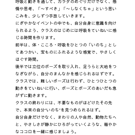
呼吸と動きを通して、カラダのめぐりだけでなく、感
情や思考、「〜すべき」「〜しなくちゃ」という思い
こみを、少しずつ手放していきます。
にぎやかなイベントの中でも、自分自身に意識を向け
られるよう、クラスのはじめには呼吸をていねいに感
じる時間を作ります。
前半は、体・こころ・呼吸をひとつの「いのち」とし
てあつかい、宝ものにふれるような感覚で、やさしく
ほぐす時間。
後半では立位のポーズを取り入れ、足うらと大地をつ
なぎながら、自分のまんなかを感じられるはずです。
クラスでは、難しいポーズは行わず、ひとつひとつの
動きをていねいに行い、ポーズとポーズのあいだも急
がずに動きます。
クラスの終わりには、不要なものがほどけたその先
で、本来の自分“いのち”を見つめられるはず。
自分自身だけでなく、まわりの人や自然、動物たちへ
と、やさしさが静かにひろがっていくような、穏やか
なココロを一緒に感じましょう。