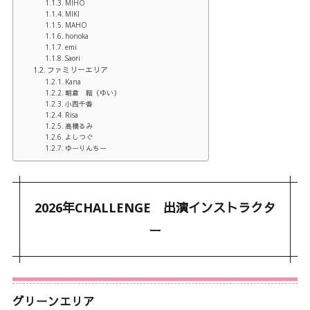
MIHO
MIKI
MAHO
honoka
emi
Saori
ファミリーエリア
Kana
朝倉 結（ゆい）
小西千香
Risa
髙橋るみ
よしつぐ
ゆーりんちー
2026年CHALLENGE 出演インストラクタ
ー
グリーンエリア