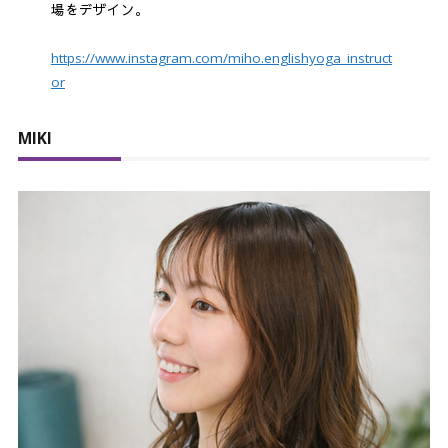
場をデザイン。
https://www.instagram.com/miho.englishyoga_instruct
or
MIKI