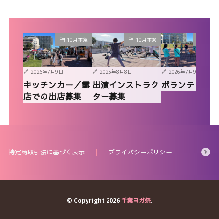
10月本祭
10月本祭
10月
2026年7月9日
2026年8月8日
2026年7月9日
キッチンカー／露
出演インストラク
ボランティア
店での出店募集
ター募集
特定商取引法に基づく表示
プライバシーポリシー
© Copyright 2026
千葉ヨガ祭
.