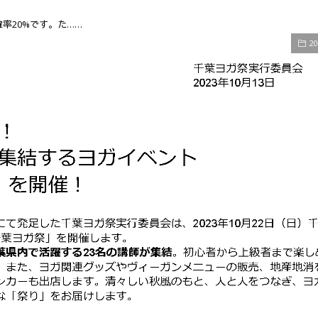
水確率20%です。た……
2