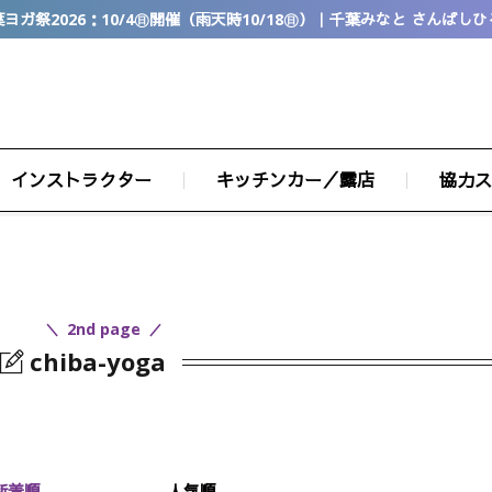
ヨガ祭2026：10/4㊐開催（雨天時10/18㊐）｜千葉みなと さんばし
インストラクター
キッチンカー／露店
協力ス
2nd page
chiba-yoga
新着順
人気順